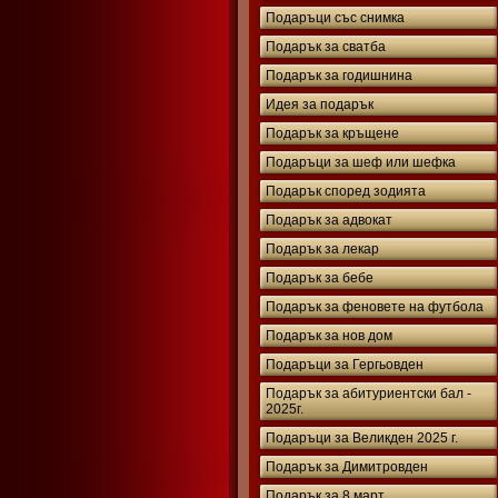
Подаръци със снимка
Подарък за сватба
Подарък за годишнина
Идея за подарък
Подарък за кръщене
Подаръци за шеф или шефка
Подарък според зодията
Подарък за адвокат
Подарък за лекар
Подарък за бебе
Подарък за феновете на футбола
Подарък за нов дом
Подаръци за Гергьовден
Подарък за абитуриентски бал -
2025г.
Подаръци за Великден 2025 г.
Подарък за Димитровден
Подарък за 8 март