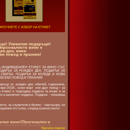
АПОЧНЕТЕ С ИЗБОР НА ЕТИКЕТ
ци! Уникални подаръци!
Персоналното вино е
ен ден, имен
ки повод и празник!
А ИНДИВИДУАЛЕН ЕТИКЕТ ЗА ВИНО СЪС
ДАРЪК ЗА РОЖДЕН ДЕН, ПОДАРЪК ЗА
 СВАТБА. ПОДАРЪК ЗА КОЛЕДА И НОВА
ВСЕКИ ПОВОД И ПРАЗНИК!
даръци за рожден ден, юбилей, годишнина,
ари 2018г., осми март или друг повод – за
 етикет е подходящ подарък за мъже и за
ен и различен подарък. Подарък - показващ
нти, за служители и бизнес - партньори, на
циални отстъпки, според количеството!
ално вино!Оригинален и
а рожден ден,подарък за
Прочети повече
 имен ден,подарък за