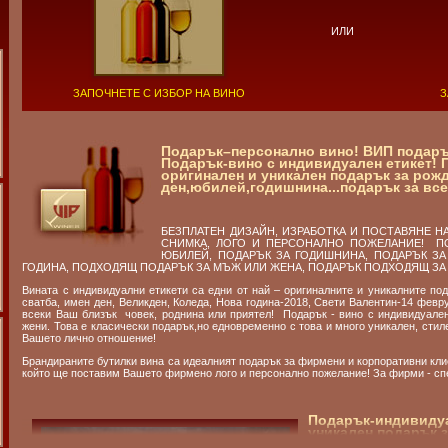
ИЛИ
ЗАПОЧНЕТЕ С ИЗБОР НА ВИНО
З
Подарък–персонално вино! ВИП подаръ
Подарък-вино с индивидуален етикет! 
оригинален и уникален подарък за рожд
ден,юбилей,годишнина...подарък за все
БЕЗПЛАТЕН ДИЗАЙН, ИЗРАБОТКА И ПОСТАВЯНЕ Н
СНИМКА, ЛОГО И ПЕРСОНАЛНО ПОЖЕЛАНИЕ! ПО
ЮБИЛЕЙ, ПОДАРЪК ЗА ГОДИШНИНА, ПОДАРЪК ЗА
ГОДИНА, ПОДХОДЯЩ ПОДАРЪК ЗА МЪЖ ИЛИ ЖЕНА, ПОДАРЪК ПОДХОДЯЩ ЗА 
Вината с индивидуални етикети са едни от най – оригиналните и уникалните по
сватба, имен ден, Великден, Коледа, Нова година-2018, Свети Валентин-14 февру
всеки Ваш близък човек, роднина или приятел! Подарък - вино с индивидуален
жени. Това е класически подарък,но едновременно с това и много уникален, стил
Вашето лично отношение!
Брандираните бутилки вина са идеалният подарък за фирмени и корпоративни клие
който ще поставим Вашето фирмено лого и персонално пожелание! За фирми - спе
Подарък-индивиду
уникален подарък з
юбилей,подарък за